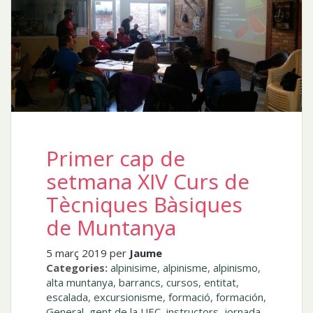
Primer cap de
setmana XIV Curs de
Tècniques Bàsiques
de Muntanya
5 març 2019 per
Jaume
Categories:
alpinisime
,
alpinisme
,
alpinismo
,
alta muntanya
,
barrancs
,
cursos
,
entitat
,
escalada
,
excursionisme
,
formació
,
formación
,
General
,
gent de la UEC
,
instructors
,
jornada