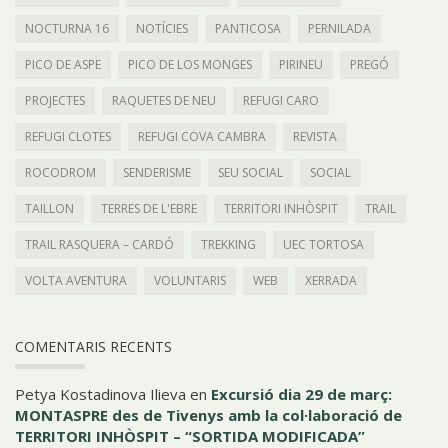
NOCTURNA 16
NOTÍCIES
PANTICOSA
PERNILADA
PICO DE ASPE
PICO DE LOS MONGES
PIRINEU
PREGÓ
PROJECTES
RAQUETES DE NEU
REFUGI CARO
REFUGI CLOTES
REFUGI COVA CAMBRA
REVISTA
ROCODROM
SENDERISME
SEU SOCIAL
SOCIAL
TAILLON
TERRES DE L'EBRE
TERRITORI INHÒSPIT
TRAIL
TRAIL RASQUERA – CARDÓ
TREKKING
UEC TORTOSA
VOLTA AVENTURA
VOLUNTARIS
WEB
XERRADA
COMENTARIS RECENTS
Petya Kostadinova Ilieva
en
Excursió dia 29 de març:
MONTASPRE des de Tivenys amb la col·laboració de
TERRITORI INHÒSPIT – “SORTIDA MODIFICADA”