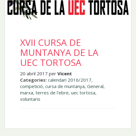
XVII CURSA DE
MUNTANYA DE LA
UEC TORTOSA
20 abril 2017 per
Vicent
Categories:
calendari 2016/2017
,
competició
,
cursa de muntanya
,
General
,
marxa
,
terres de l'ebre
,
uec tortosa
,
voluntaris