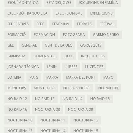
ESQUÍ MONTANYA
ESTADES JOVES
EXCURIONS EN FAMÍLIA
EXCURSIÓ TRANQUIL·LA
EXCURSIONISME
EXPEDICIONS
FEDERATIVES
FEEC
FEMENINA
FERRATA
FESTIVAL
FORMACIÓ
FORMACIÓN
FOTOGRAFIA
GARMO NEGRO
GEL
GENERAL
GENT DE LA UEC
GORGS 2013
GRIMPADA
HOMENATGE
IDECE
INSTRUCTORS
JORNADA TÉCNICA
LENIN
LLIBRES
LLICENCIES
LOTERIA
MAIG
MARXA
MARXA DEL PORT
MAYO
MONITORS
MONTSAGRE
NETEJA SENDERS
NO RAID 08
NO RAID 12
NO RAID 13
NO RAID 14
NO RAID 15
NO RAID 16
NOCTURNA 08
NOCTURNA 09
NOCTURNA 10
NOCTURNA 11
NOCTURNA 12
NOCTURNA 13
NOCTURNA 14
NOCTURNA 15