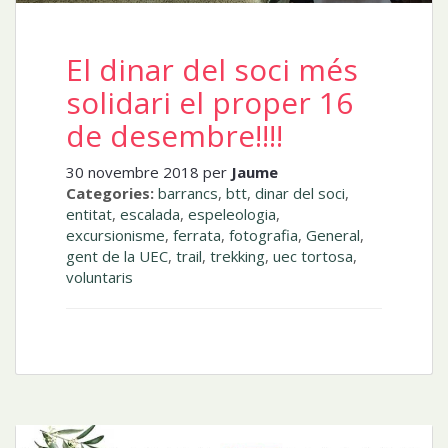
El dinar del soci més
solidari el proper 16
de desembre!!!!
30 novembre 2018 per
Jaume
Categories:
barrancs
,
btt
,
dinar del soci
,
entitat
,
escalada
,
espeleologia
,
excursionisme
,
ferrata
,
fotografia
,
General
,
gent de la UEC
,
trail
,
trekking
,
uec tortosa
,
voluntaris