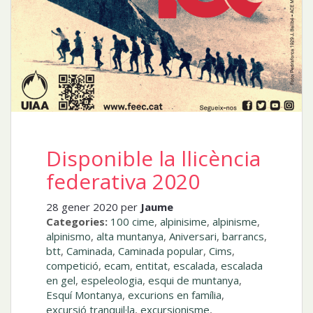
Disponible la llicència
federativa 2020
28 gener 2020 per
Jaume
Categories:
100 cime
,
alpinisime
,
alpinisme
,
alpinismo
,
alta muntanya
,
Aniversari
,
barrancs
,
btt
,
Caminada
,
Caminada popular
,
Cims
,
competició
,
ecam
,
entitat
,
escalada
,
escalada
en gel
,
espeleologia
,
esqui de muntanya
,
Esquí Montanya
,
excurions en família
,
excursió tranquil·la
,
excursionisme
,