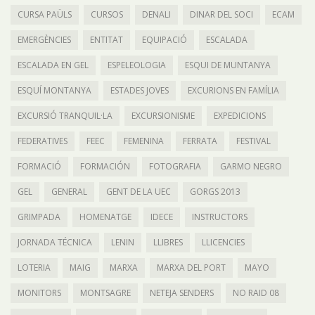
CURSA PAÜLS
CURSOS
DENALI
DINAR DEL SOCI
ECAM
EMERGÈNCIES
ENTITAT
EQUIPACIÓ
ESCALADA
ESCALADA EN GEL
ESPELEOLOGIA
ESQUI DE MUNTANYA
ESQUÍ MONTANYA
ESTADES JOVES
EXCURIONS EN FAMÍLIA
EXCURSIÓ TRANQUIL·LA
EXCURSIONISME
EXPEDICIONS
FEDERATIVES
FEEC
FEMENINA
FERRATA
FESTIVAL
FORMACIÓ
FORMACIÓN
FOTOGRAFIA
GARMO NEGRO
GEL
GENERAL
GENT DE LA UEC
GORGS 2013
GRIMPADA
HOMENATGE
IDECE
INSTRUCTORS
JORNADA TÉCNICA
LENIN
LLIBRES
LLICENCIES
LOTERIA
MAIG
MARXA
MARXA DEL PORT
MAYO
MONITORS
MONTSAGRE
NETEJA SENDERS
NO RAID 08