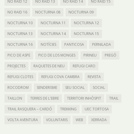
NO RAID 12
NO RAID 13
NO RAID 14
NO RAID 15
NO RAID 16
NOCTURNA 08
NOCTURNA 09
NOCTURNA 10
NOCTURNA 11
NOCTURNA 12
NOCTURNA 13
NOCTURNA 14
NOCTURNA 15
NOCTURNA 16
NOTÍCIES
PANTICOSA
PERNILADA
PICO DE ASPE
PICO DE LOS MONGES
PIRINEU
PREGÓ
PROJECTES
RAQUETES DE NEU
REFUGI CARO
REFUGI CLOTES
REFUGI COVA CAMBRA
REVISTA
ROCODROM
SENDERISME
SEU SOCIAL
SOCIAL
TAILLON
TERRES DE L'EBRE
TERRITORI INHÒSPIT
TRAIL
TRAIL RASQUERA – CARDÓ
TREKKING
UEC TORTOSA
VOLTA AVENTURA
VOLUNTARIS
WEB
XERRADA