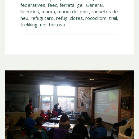
federatives
,
feec
,
ferrata
,
gel
,
General
,
llicencies
,
marxa
,
marxa del port
,
raquetes de
neu
,
refugi caro
,
refugi clotes
,
rocodrom
,
trail
,
trekking
,
uec tortosa