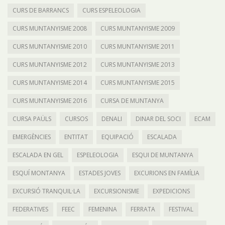
CURS DE BARRANCS
CURS ESPELEOLOGIA
CURS MUNTANYISME 2008
CURS MUNTANYISME 2009
CURS MUNTANYISME 2010
CURS MUNTANYISME 2011
CURS MUNTANYISME 2012
CURS MUNTANYISME 2013
CURS MUNTANYISME 2014
CURS MUNTANYISME 2015
CURS MUNTANYISME 2016
CURSA DE MUNTANYA
CURSA PAÜLS
CURSOS
DENALI
DINAR DEL SOCI
ECAM
EMERGÈNCIES
ENTITAT
EQUIPACIÓ
ESCALADA
ESCALADA EN GEL
ESPELEOLOGIA
ESQUI DE MUNTANYA
ESQUÍ MONTANYA
ESTADES JOVES
EXCURIONS EN FAMÍLIA
EXCURSIÓ TRANQUIL·LA
EXCURSIONISME
EXPEDICIONS
FEDERATIVES
FEEC
FEMENINA
FERRATA
FESTIVAL