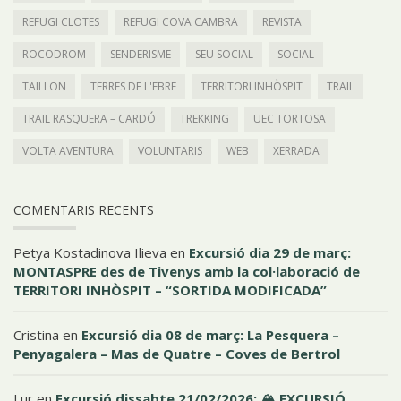
REFUGI CLOTES
REFUGI COVA CAMBRA
REVISTA
ROCODROM
SENDERISME
SEU SOCIAL
SOCIAL
TAILLON
TERRES DE L'EBRE
TERRITORI INHÒSPIT
TRAIL
TRAIL RASQUERA – CARDÓ
TREKKING
UEC TORTOSA
VOLTA AVENTURA
VOLUNTARIS
WEB
XERRADA
COMENTARIS RECENTS
Petya Kostadinova Ilieva
en
Excursió dia 29 de març:
MONTASPRE des de Tivenys amb la col·laboració de
TERRITORI INHÒSPIT – “SORTIDA MODIFICADA”
Cristina
en
Excursió dia 08 de març: La Pesquera –
Penyagalera – Mas de Quatre – Coves de Bertrol
Lur
en
Excursió dissabte 21/02/2026: 🏔️ EXCURSIÓ