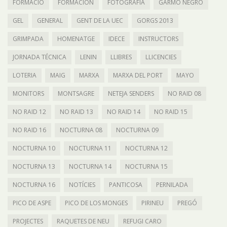
FORMACIÓ
FORMACIÓN
FOTOGRAFIA
GARMO NEGRO
GEL
GENERAL
GENT DE LA UEC
GORGS 2013
GRIMPADA
HOMENATGE
IDECE
INSTRUCTORS
JORNADA TÉCNICA
LENIN
LLIBRES
LLICENCIES
LOTERIA
MAIG
MARXA
MARXA DEL PORT
MAYO
MONITORS
MONTSAGRE
NETEJA SENDERS
NO RAID 08
NO RAID 12
NO RAID 13
NO RAID 14
NO RAID 15
NO RAID 16
NOCTURNA 08
NOCTURNA 09
NOCTURNA 10
NOCTURNA 11
NOCTURNA 12
NOCTURNA 13
NOCTURNA 14
NOCTURNA 15
NOCTURNA 16
NOTÍCIES
PANTICOSA
PERNILADA
PICO DE ASPE
PICO DE LOS MONGES
PIRINEU
PREGÓ
PROJECTES
RAQUETES DE NEU
REFUGI CARO