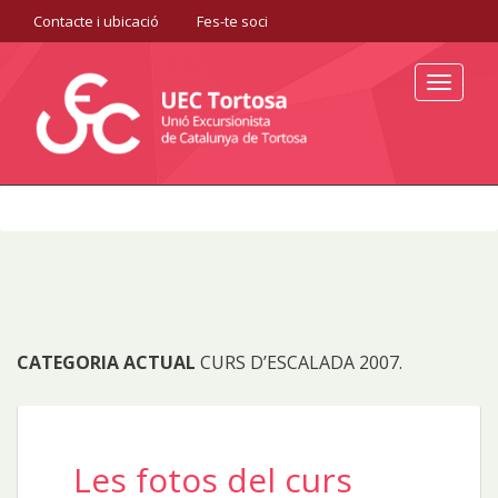
Contacte i ubicació
Fes-te soci
Toggle
navigat
CATEGORIA ACTUAL
CURS D’ESCALADA 2007.
Les fotos del curs