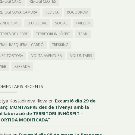
REFUGI CARO
REFUGI CLOTES
REFUGI COVA CAMBRA
REVISTA
ROCODROM
SENDERISME
SEU SOCIAL
SOCIAL
TAILLON
TERRES DE L'EBRE
TERRITORI INHÒSPIT
TRAIL
TRAIL RASQUERA – CARDÓ
TREKKING
UEC TORTOSA
VOLTA AVENTURA
VOLUNTARIS
WEB
XERRADA
OMENTARIS RECENTS
etya Kostadinova Ilieva
en
Excursió dia 29 de
arç: MONTASPRE des de Tivenys amb la
ol·laboració de TERRITORI INHÒSPIT –
SORTIDA MODIFICADA”
istina
en
Excursió dia 08 de març: La Pesquera