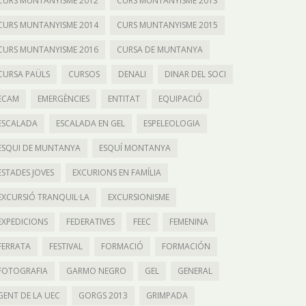
CURS MUNTANYISME 2012
CURS MUNTANYISME 2013
CURS MUNTANYISME 2014
CURS MUNTANYISME 2015
CURS MUNTANYISME 2016
CURSA DE MUNTANYA
CURSA PAÜLS
CURSOS
DENALI
DINAR DEL SOCI
ECAM
EMERGÈNCIES
ENTITAT
EQUIPACIÓ
ESCALADA
ESCALADA EN GEL
ESPELEOLOGIA
ESQUI DE MUNTANYA
ESQUÍ MONTANYA
ESTADES JOVES
EXCURIONS EN FAMÍLIA
EXCURSIÓ TRANQUIL·LA
EXCURSIONISME
EXPEDICIONS
FEDERATIVES
FEEC
FEMENINA
FERRATA
FESTIVAL
FORMACIÓ
FORMACIÓN
FOTOGRAFIA
GARMO NEGRO
GEL
GENERAL
GENT DE LA UEC
GORGS 2013
GRIMPADA