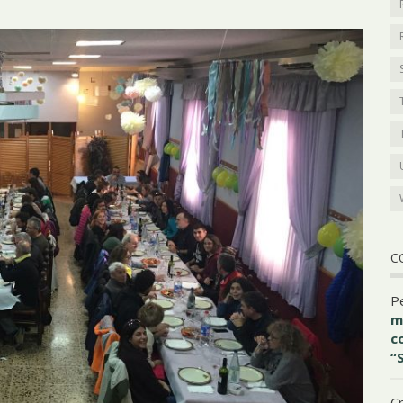
C
P
m
c
“
Cr