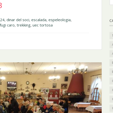
3
024
,
dinar del soci
,
escalada
,
espeleologia
,
C
fugi caro
,
trekking
,
uec tortosa