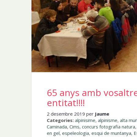
65 anys amb vosaltres
entitat!!!!
2 desembre 2019 per
Jaume
Categories:
alpinisime
,
alpinisme
,
alta mu
Caminada
,
Cims
,
concurs fotografia natura
en gel
,
espeleologia
,
esqui de muntanya
,
E