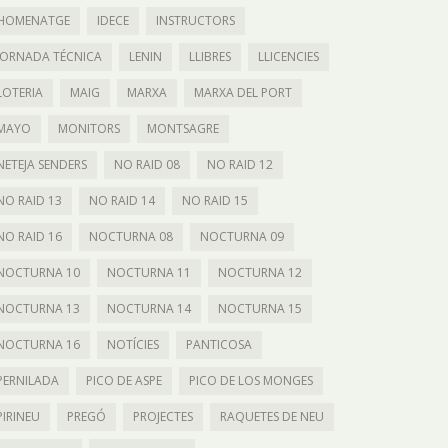
HOMENATGE
IDECE
INSTRUCTORS
JORNADA TÉCNICA
LENIN
LLIBRES
LLICENCIES
LOTERIA
MAIG
MARXA
MARXA DEL PORT
MAYO
MONITORS
MONTSAGRE
NETEJA SENDERS
NO RAID 08
NO RAID 12
NO RAID 13
NO RAID 14
NO RAID 15
NO RAID 16
NOCTURNA 08
NOCTURNA 09
NOCTURNA 10
NOCTURNA 11
NOCTURNA 12
NOCTURNA 13
NOCTURNA 14
NOCTURNA 15
NOCTURNA 16
NOTÍCIES
PANTICOSA
PERNILADA
PICO DE ASPE
PICO DE LOS MONGES
PIRINEU
PREGÓ
PROJECTES
RAQUETES DE NEU