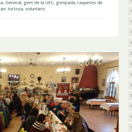
ia
,
General
,
gent de la UEC
,
grimpada
,
raquetes de
uec tortosa
,
voluntaris