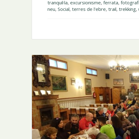
tranquil·la
,
excursionisme
,
ferrata
,
fotograf
neu
,
Social
,
terres de l'ebre
,
trail
,
trekking
,