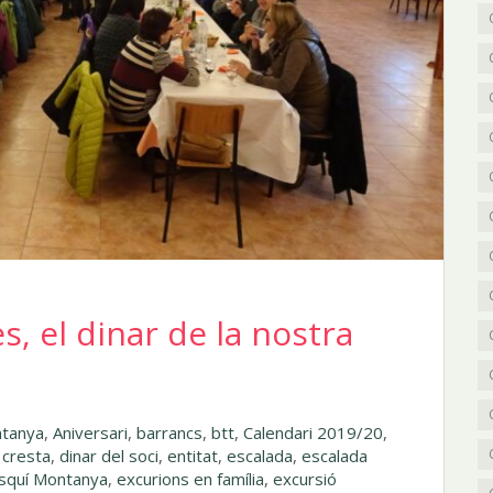
, el dinar de la nostra
ntanya
,
Aniversari
,
barrancs
,
btt
,
Calendari 2019/20
,
,
cresta
,
dinar del soci
,
entitat
,
escalada
,
escalada
squí Montanya
,
excurions en família
,
excursió