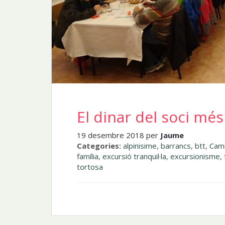
El dinar del soci m
19 desembre 2018 per
Jaume
Categories:
alpinisime
,
barrancs
,
btt
,
Cam
família
,
excursió tranquil·la
,
excursionisme
,
tortosa