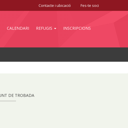
Contacte i ubicació
Fes-te soci
CALENDARI
REFUGIS
INSCRIPCIONS
UNT DE TROBADA