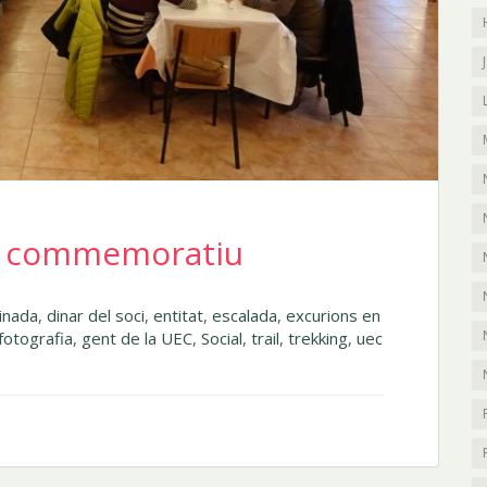
és commemoratiu
inada
,
dinar del soci
,
entitat
,
escalada
,
excurions en
fotografia
,
gent de la UEC
,
Social
,
trail
,
trekking
,
uec