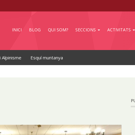
INICI
BLOG
QUI SOM?
SECCIONS
ACTIVITATS
i Alpinisme
Esquí muntanya
P