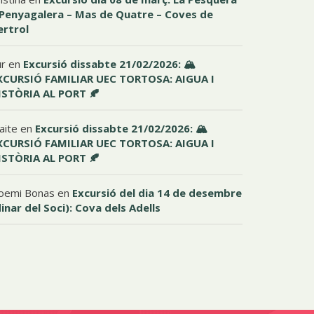
 Penyagalera – Mas de Quatre – Coves de
ertrol
ur
en
Excursió dissabte 21/02/2026: 🏔️
XCURSIÓ FAMILIAR UEC TORTOSA: AIGUA I
ISTÒRIA AL PORT 🍂
aite
en
Excursió dissabte 21/02/2026: 🏔️
XCURSIÓ FAMILIAR UEC TORTOSA: AIGUA I
ISTÒRIA AL PORT 🍂
oemi Bonas
en
Excursió del dia 14 de desembre
dinar del Soci): Cova dels Adells