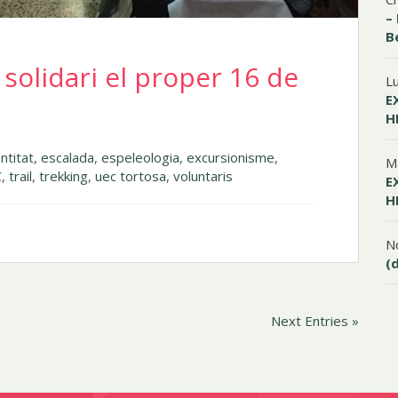
–
B
 solidari el proper 16 de
L
E
H
ntitat
,
escalada
,
espeleologia
,
excursionisme
,
M
C
,
trail
,
trekking
,
uec tortosa
,
voluntaris
E
H
N
(
Next Entries »