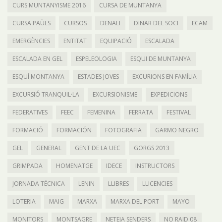
CURS MUNTANYISME 2016
CURSA DE MUNTANYA
CURSA PAÜLS
CURSOS
DENALI
DINAR DEL SOCI
ECAM
EMERGÈNCIES
ENTITAT
EQUIPACIÓ
ESCALADA
ESCALADA EN GEL
ESPELEOLOGIA
ESQUI DE MUNTANYA
ESQUÍ MONTANYA
ESTADES JOVES
EXCURIONS EN FAMÍLIA
EXCURSIÓ TRANQUIL·LA
EXCURSIONISME
EXPEDICIONS
FEDERATIVES
FEEC
FEMENINA
FERRATA
FESTIVAL
FORMACIÓ
FORMACIÓN
FOTOGRAFIA
GARMO NEGRO
GEL
GENERAL
GENT DE LA UEC
GORGS 2013
GRIMPADA
HOMENATGE
IDECE
INSTRUCTORS
JORNADA TÉCNICA
LENIN
LLIBRES
LLICENCIES
LOTERIA
MAIG
MARXA
MARXA DEL PORT
MAYO
MONITORS
MONTSAGRE
NETEJA SENDERS
NO RAID 08