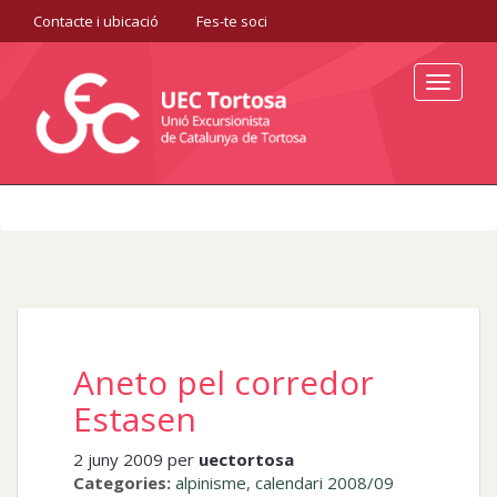
Contacte i ubicació
Fes-te soci
Toggle
navigat
Aneto pel corredor
Estasen
2 juny 2009 per
uectortosa
Categories:
alpinisme
,
calendari 2008/09